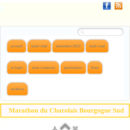
accueil
notre club
marathon 2023
trail cead
se loger
nous contacter
partenaires
liens
archives
Marathon du Charolais Bourgogne Sud