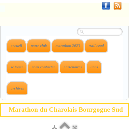
accueil
notre club
marathon 2023
trail cead
se loger
nous contacter
partenaires
liens
archives
Marathon du Charolais Bourgogne Sud