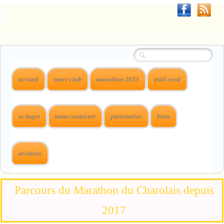
accueil
notre club
marathon 2023
trail cead
se loger
nous contacter
partenaires
liens
archives
Parcours du Marathon du Charolais depuis
2017