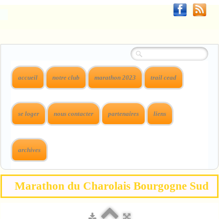
accueil
notre club
marathon 2023
trail cead
se loger
nous contacter
partenaires
liens
archives
Marathon du Charolais Bourgogne Sud