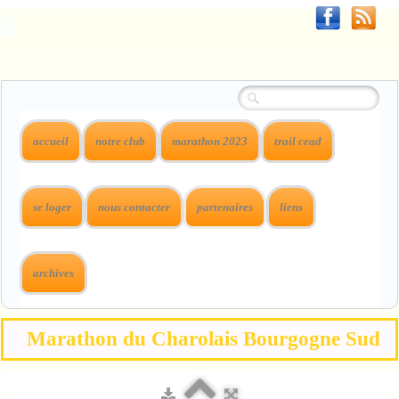
accueil
notre club
marathon 2023
trail cead
se loger
nous contacter
partenaires
liens
archives
Marathon du Charolais Bourgogne Sud