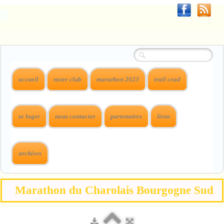
accueil
notre club
marathon 2023
trail cead
se loger
nous contacter
partenaires
liens
archives
Marathon du Charolais Bourgogne Sud