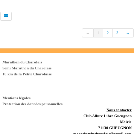
←
1
2
3
→
Les Courses
Marathon du Charolais
Semi Marathon du Charolais
10 km de la Petite Charolaise
Mentions légales
Protection des données personnelles
Nous contacter
Club Allure Libre Gueugnon
Mairie
71130 GUEUGNON
marathonducharolais@gmail.com