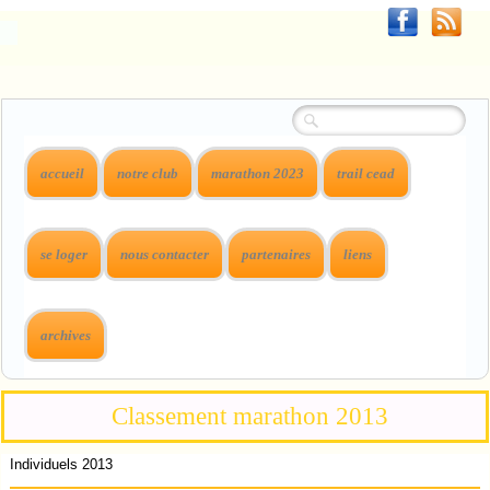
accueil
notre club
marathon 2023
trail cead
se loger
nous contacter
partenaires
liens
archives
Classement marathon 2013
Individuels 2013